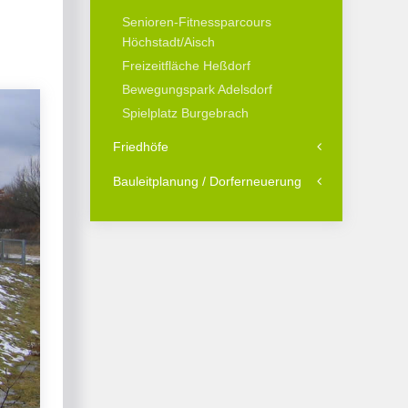
Senioren-Fitnessparcours
Höchstadt/Aisch
Freizeitfläche Heßdorf
Bewegungspark Adelsdorf
Spielplatz Burgebrach
Friedhöfe
Bauleitplanung / Dorferneuerung